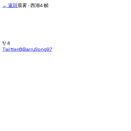
← 返回
晨雾 · 西湖
4
帧
1
/ 4
Twitter
@BarrySong97