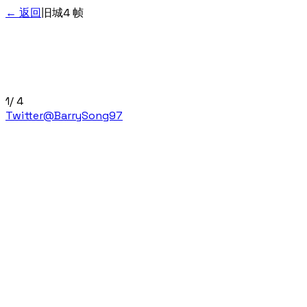
← 返回
旧城
4
帧
1
/ 4
Twitter
@BarrySong97